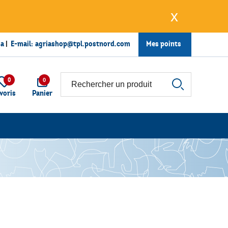
x
ia
|
E-mail:
agriashop@tpl.postnord.com
Mes points
0
0
voris
Panier