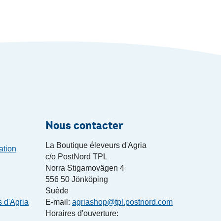
Nous contacter
La Boutique éleveurs d'Agria
ation
c/o PostNord TPL
Norra Stigamovägen 4
556 50 Jönköping
Suède
s d'Agria
E-mail:
agriashop@tpl.postnord.com
Horaires d'ouverture: