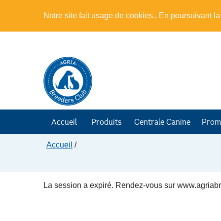
Notre site fait
usage de cookies.
. En poursuivant la
Accueil
Produits
Centrale Canine
Prom
Accueil
/
La session a expiré. Rendez-vous sur www.agriabre