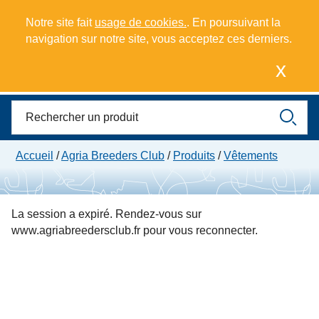
Notre site fait
usage de cookies.
. En poursuivant la
navigation sur notre site, vous acceptez ces derniers.
Mes points
x
0
Panier
Meny
Accueil
/
Agria Breeders Club
/
Produits
/
Vêtements
La session a expiré. Rendez-vous sur
www.agriabreedersclub.fr pour vous reconnecter.