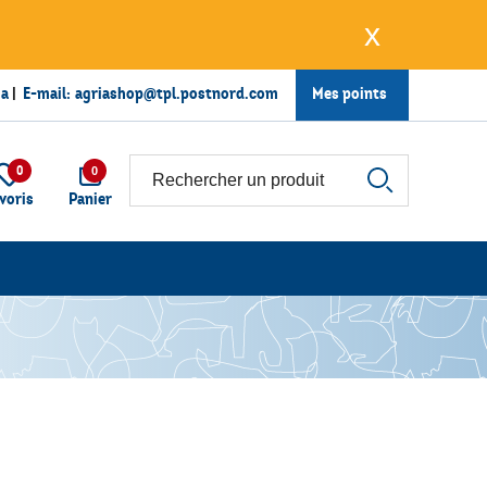
x
ia
|
E-mail:
agriashop@tpl.postnord.com
Mes points
0
0
voris
Panier