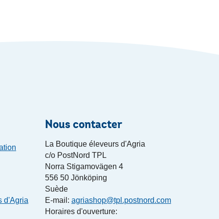
Nous contacter
La Boutique éleveurs d'Agria
ation
c/o PostNord TPL
Norra Stigamovägen 4
556 50 Jönköping
Suède
s d'Agria
E-mail:
agriashop@tpl.postnord.com
Horaires d'ouverture: