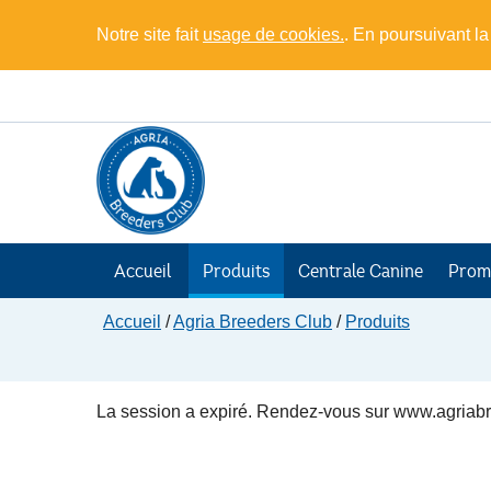
Notre site fait
usage de cookies.
. En poursuivant la
Accueil
Produits
Centrale Canine
Prom
Accueil
/
Agria Breeders Club
/
Produits
La session a expiré. Rendez-vous sur www.agriabre