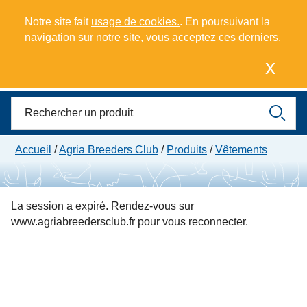
Notre site fait
usage de cookies.
. En poursuivant la
navigation sur notre site, vous acceptez ces derniers.
Mes points
x
0
Panier
Meny
Accueil
/
Agria Breeders Club
/
Produits
/
Vêtements
La session a expiré. Rendez-vous sur
www.agriabreedersclub.fr pour vous reconnecter.